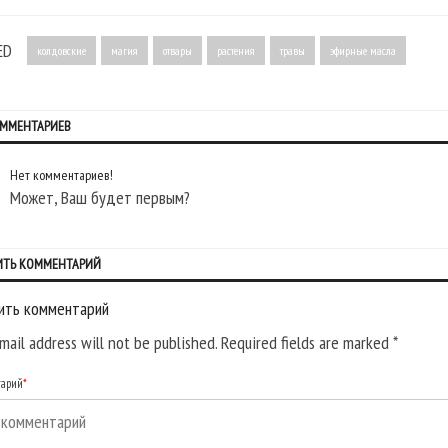
ED
колдовские
магия
отвары
растения
травы
эфирные масла
ОММЕНТАРИЕВ
Нет комментариев!
Может, Ваш будет первым?
ИТЬ КОММЕНТАРИЙ
ить комментарий
mail address will not be published. Required fields are marked
*
тарий
*