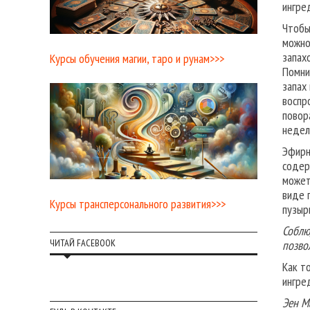
ингре
Чтобы
можно
запах
Курсы обучения магии, таро и рунам>>>
Помни
запах
воспр
повор
недел
Эфирн
содер
может
виде 
Курсы трансперсонального развития>>>
пузыр
Соблю
ЧИТАЙ FACEBOOK
позво
Как т
ингре
Эен М