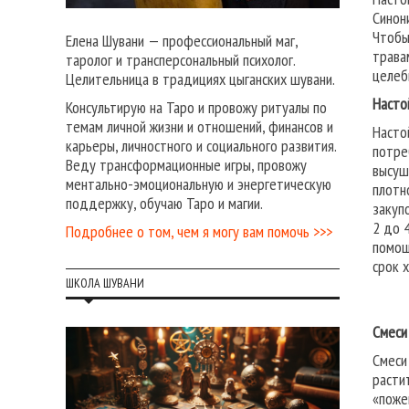
Синон
Чтобы
Елена Шувани — профессиональный маг,
трава
таролог и трансперсональный психолог.
целеб
Целительница в традициях цыганских шувани.
Насто
Консультирую на Таро и провожу ритуалы по
темам личной жизни и отношений, финансов и
Насто
карьеры, личностного и социального развития.
потре
Веду трансформационные игры, провожу
высуш
ментально-эмоциональную и энергетическую
плотн
поддержку, обучаю Таро и магии.
закуп
2 до 
Подробнее о том, чем я могу вам помочь >>>
помощ
срок 
ШКОЛА ШУВАНИ
Смеси
Смеси
расти
«поже