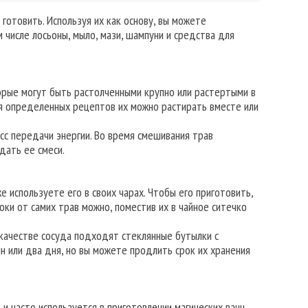
готовить. Используя их как основу, вы можете
 числе лосьоны, мыло, мази, шампуни и средства для
рые могут быть растолченными крупно или растертыми в
ля определенных рецептов их можно растирать вместе или
сс передачи энергии. Во время смешивания трав
дать ее смеси.
 используете его в своих чарах. Чтобы его приготовить,
ки от самих трав можно, поместив их в чайное ситечко
 качестве сосуда подходят стеклянные бутылки с
 или два дня, но вы можете продлить срок их хранения
и часто используется в приготовлении магических ванн.