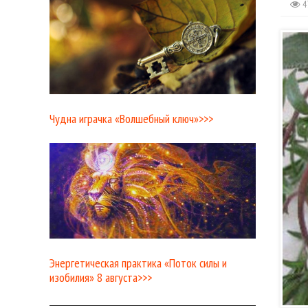
4
Чудна играчка «Волшебный ключ»>>>
Энергетическая практика «Поток силы и
изобилия» 8 августа>>>