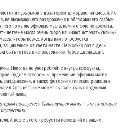
петок и пузырьков с дозатором для хранения смесей. Их
сла, не вызывающего раздражения и обладающего слабым
 него по капле эфирные масла, помня о силе их аромата.
Эти летучие масла очень скоро начинают источать сильный
масел, чтобы позже, когда вам потребуется
м, защищенном от света месте. Несколько раз в день
на быть готова к использованию. Через двенадцать
сичны. Никогда не употребляйте внутрь продукты,
форме. Будьте осторожны: применение эфирных масел
ь, раздражения, а также фотосинтетические реакции в
 масел. Солнце также может вызвать сыпь с водяными
довитый плющ.
оторым пользуетесь. Самая лучшая магия — это та, которая
 осуществить.
цели. А после этого требуется последний из ваших