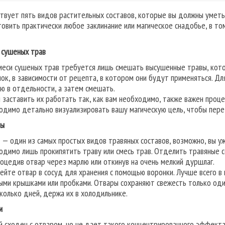
твует пять видов растительных составов, которые вы должны уметь 
товить практически любое заклинание или магическое снадобье, в том
 сушеных трав
меси сушеных трав требуется лишь смешать высушенные травы, кото
ок, в зависимости от рецепта, в котором они будут применяться. Д
ю в отдельности, а затем смешать.
 заставить их работать так, как вам необходимо, также важен проце
одимо детально визуализировать вашу магическую цель, чтобы пере
ры
 — один из самых простых видов травяных составов, возможно, вы уже
одимо лишь прокипятить траву или смесь трав. Отделить травяные со
роцедив отвар через марлю или откинув на очень мелкий дуршлаг.
ейте отвар в сосуд для хранения с помощью воронки. Лучше всего в
ыми крышками или пробками. Отвары сохраняют свежесть только один
сколько дней, держа их в холодильнике.
и
й сходен с отваром, но не дает такого концентрированного эффекта 