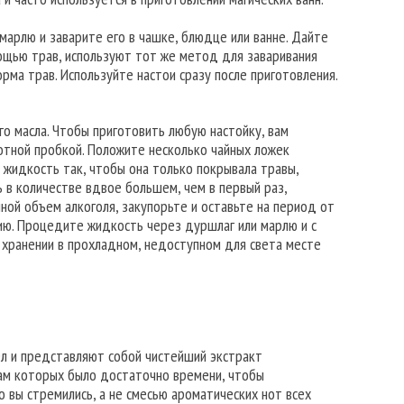
марлю и заварите его в чашке, блюдце или ванне. Дайте
омощью трав, используют тот же метод для заваривания
рма трав. Используйте настои сразу после приготовления.
о масла. Чтобы приготовить любую настойку, вам
лотной пробкой. Положите несколько чайных ложек
жидкость так, чтобы она только покрывала травы,
ь в количестве вдвое большем, чем в первый раз,
ой объем алкоголя, закупорьте и оставьте на период от
нию. Процедите жидкость через дуршлаг или марлю и с
 хранении в прохладном, недоступном для света месте
ел и представляют собой чистейший экстракт
там которых было достаточно времени, чтобы
о вы стремились, а не смесью ароматических нот всех