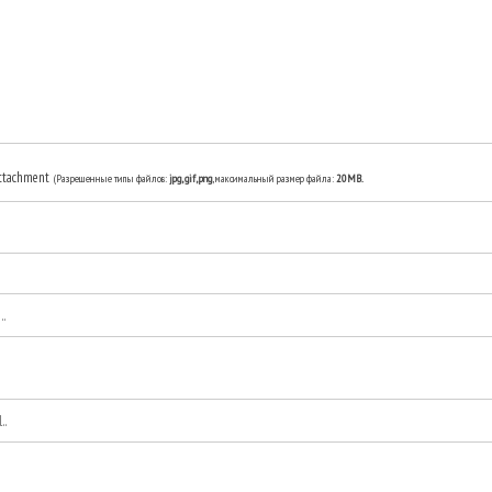
ttachment
(Разрешенные типы файлов:
jpg, gif, png
, максимальный размер файла:
20MB.