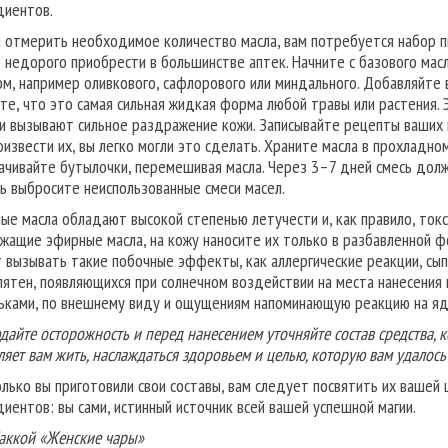
диентов.
 отмерить необходимое количество масла, вам потребуется набор пи
 недорого приобрести в большинстве аптек. Начните с базового ма
ом, например оливкового, сафлорового или миндального. Добавляйте в
те, что это самая сильная жидкая форма любой травы или растения. 
 и вызывают сильное раздражение кожи. Записывайте рецепты ваших 
оизвести их, вы легко могли это сделать. Храните масла в прохладно
ачивайте бутылочки, перемешивая масла. Через 3–7 дней смесь долж
ь выбросите неиспользованные смеси масел.
ые масла обладают высокой степенью летучести и, как правило, ток
жащие эфирные масла, на кожу наносите их только в разбавленной 
 вызывать такие побочные эффекты, как аллергические реакции, сып
пятен, появляющихся при солнечном воздействии на места нанесения
ьками, по внешнему виду и ощущениям напоминающую реакцию на я
дайте осторожность и перед нанесением уточняйте состав средства, к
ляет вам жить, наслаждаться здоровьем и целью, которую вам удалось
олько вы приготовили свои составы, вам следует посвятить их вашей 
диентов: вы сами, истинный источник всей вашей успешной магии.
аккой «Женские чары»