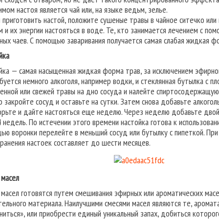
имом настоя является чай или, на языке ведьм, зелье.
 приготовить настой, положите сушеные травы в чайное ситечко или 
м и их энергии настояться в воде. Те, кто занимается лечением с п
ных чаев. С помощью заваривания получается самая слабая жидкая фо
йка
йка — самая насыщенная жидкая форма трав, за исключением эфирног
буется немного алкоголя, например водки, и стеклянная бутылка с п
енной или свежей травы на дно сосуда и налейте спиртосодержащую 
о закройте сосуд и оставьте на сутки. Затем снова добавьте алкогол
орьте и дайте настояться еще неделю. Через неделю добавьте двойн
4 недель. По истечении этого времени настойка готова к использова
ью воронки перелейте в меньший сосуд или бутылку с пипеткой. При
хранения настоек составляет до шести месяцев.
 масел
 масел готовятся путем смешивания эфирных или ароматических мас
тельного материала. Наилучшими смесями масел являются те, арома
ниться», или приобрести единый уникальный запах, добиться которог