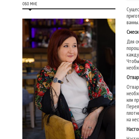
ОБО МНЕ
Сущес
приго
ванны.
Смеси
Для с
порош
кажду
Чтобы
необх
Отва
Отвар
необх
или п
Перел
плотн
на не
Насто
Насто