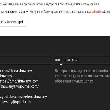
ь моё имя, email и адрес сайта в этом браузере для последующих моих комментариев.
Notify me of followup comments via e-mail. You can also
subscribe
withou
ПОЛЬЗОВАТЕЛЯМ
k.com/elena.shuwany
Все права принадлежат правообла
shuwany
контент создан в развлекательны
ttps://t.me/shuwany_com
образовательных целях.
/shuwany.livejournal.com/
w.youtube.com/c/elenashuwany
.shuwany@gmail.com