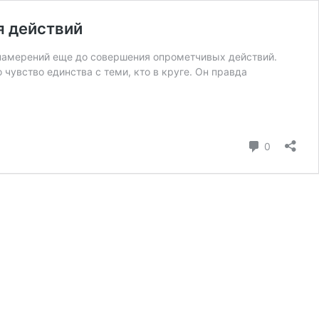
я действий
 и намерений еще до совершения опрометчивых действий.
 чувство единства с теми, кто в круге. Он правда
коммента
0