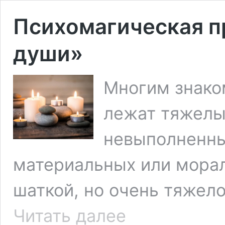
Психомагическая п
души»
Многим знаком
лежат тяжелы
невыполненны
материальных или морал
шаткой, но очень тяжел
Психомагическая
Читать далее
практика