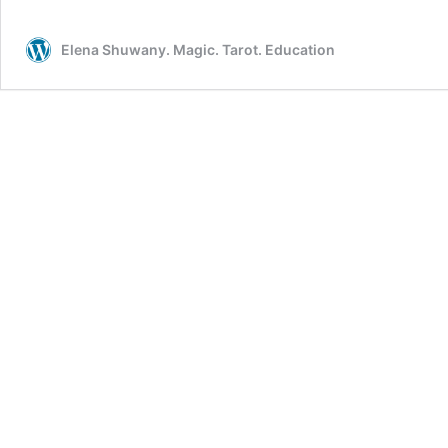
«Камень
с
Elena Shuwany. Magic. Tarot. Education
души»