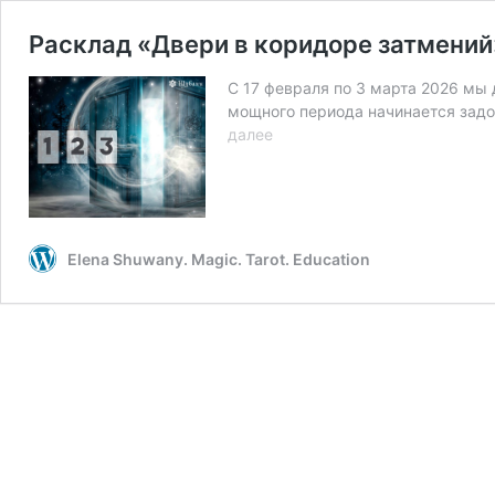
Расклад «Двери в коридоре затмений
С 17 февраля по 3 марта 2026 мы 
мощного периода начинается задо
Расклад
далее
«Двери
в
коридоре
затмений»
Elena Shuwany. Magic. Tarot. Education