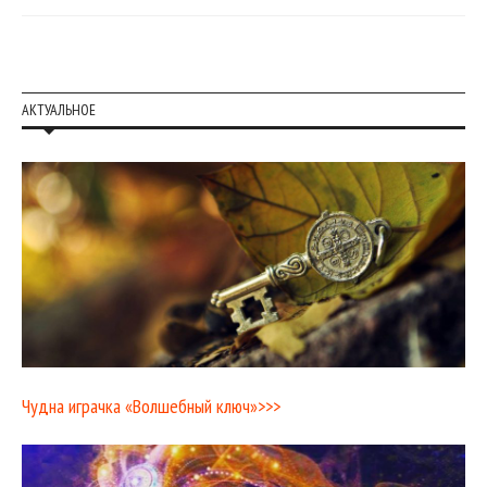
АКТУАЛЬНОЕ
Чудна играчка «Волшебный ключ»>>>