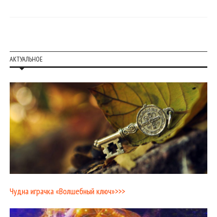
АКТУАЛЬНОЕ
Чудна играчка «Волшебный ключ»>>>