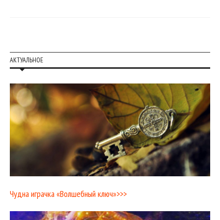
АКТУАЛЬНОЕ
Чудна играчка «Волшебный ключ»>>>