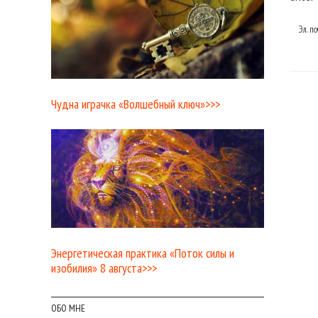
Эл. п
Чудна играчка «Волшебный ключ»>>>
Энергетическая практика «Поток силы и
изобилия» 8 августа>>>
ОБО МНЕ