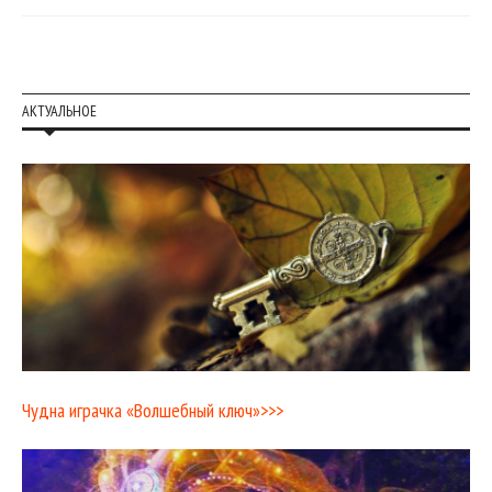
АКТУАЛЬНОЕ
Чудна играчка «Волшебный ключ»>>>