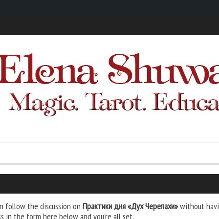
n follow the discussion on
Практики дня «Дух Черепахи»
without havi
s in the form here below and you’re all set.