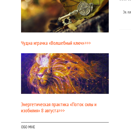
Эл. п
Чудна играчка «Волшебный ключ»>>>
Энергетическая практика «Поток силы и
изобилия» 8 августа>>>
ОБО МНЕ