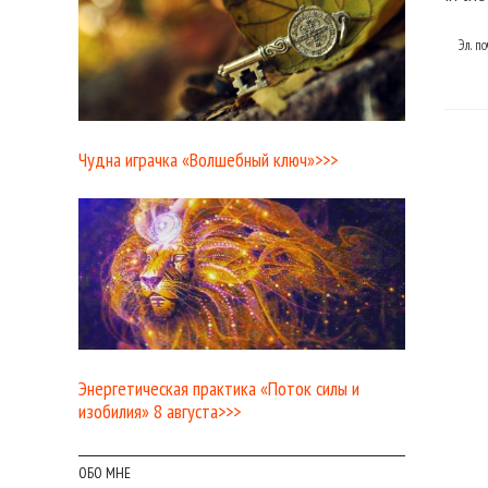
Эл. п
Чудна играчка «Волшебный ключ»>>>
Энергетическая практика «Поток силы и
изобилия» 8 августа>>>
ОБО МНЕ