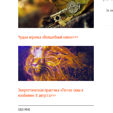
Эл. п
Чудна играчка «Волшебный ключ»>>>
Энергетическая практика «Поток силы и
изобилия» 8 августа>>>
ОБО МНЕ