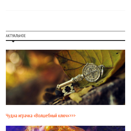
АКТУАЛЬНОЕ
Чудна играчка «Волшебный ключ»>>>