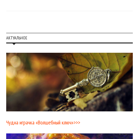
АКТУАЛЬНОЕ
Чудна играчка «Волшебный ключ»>>>