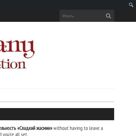
Поис
ельность «Сладкий жасмин»
without having to leave a
you’re all set.