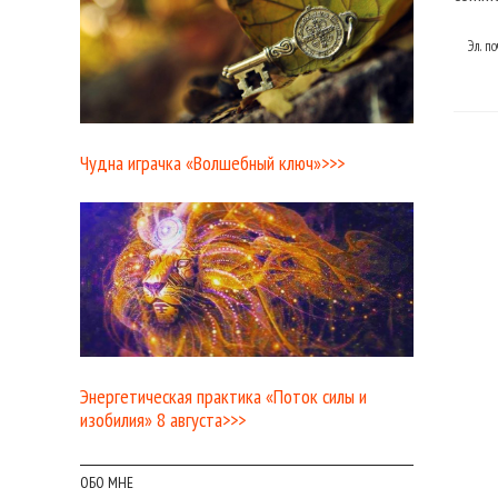
Эл. п
Чудна играчка «Волшебный ключ»>>>
Энергетическая практика «Поток силы и
изобилия» 8 августа>>>
ОБО МНЕ