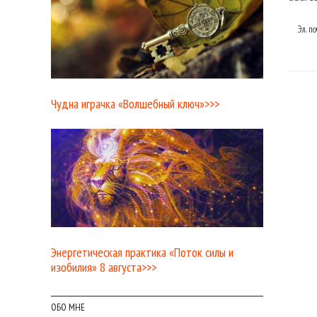
Эл. п
Чудна играчка «Волшебный ключ»>>>
Энергетическая практика «Поток силы и
изобилия» 8 августа>>>
ОБО МНЕ