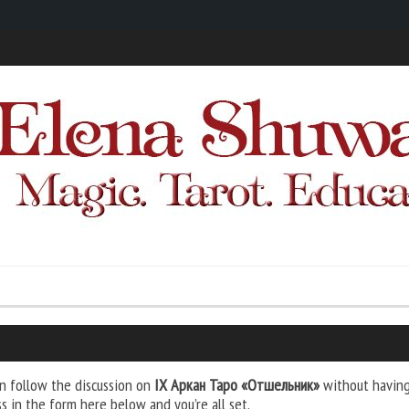
n follow the discussion on
IX Аркан Таро «Отшельник»
without having 
s in the form here below and you’re all set.