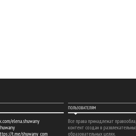
ПОЛЬЗОВАТЕЛЯМ
k.com/elena.shuwany
Все права принадлежат правообла
shuwany
контент создан в развлекательны
ttps://t.me/shuwany_com
образовательных целях.