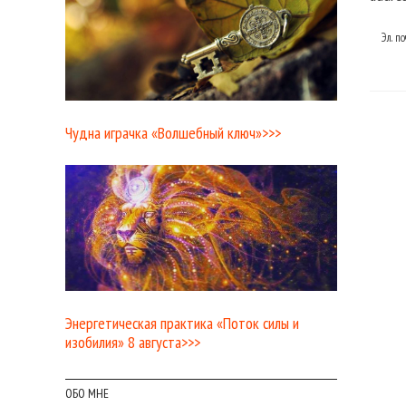
Эл. п
Чудна играчка «Волшебный ключ»>>>
Энергетическая практика «Поток силы и
изобилия» 8 августа>>>
ОБО МНЕ