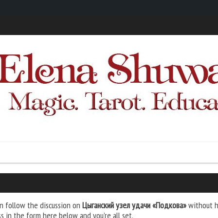
n follow the discussion on
Цыганский узел удачи «Подкова»
without ha
s in the form here below and you’re all set.