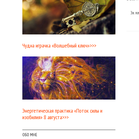
Эл. п
Чудна играчка «Волшебный ключ»>>>
Энергетическая практика «Поток силы и
изобилия» 8 августа>>>
ОБО МНЕ