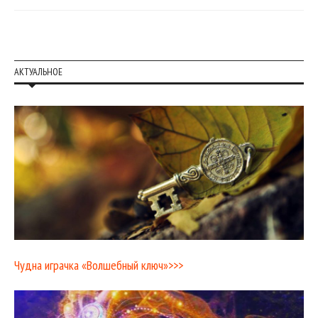
АКТУАЛЬНОЕ
Чудна играчка «Волшебный ключ»>>>