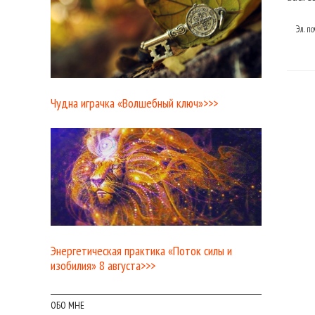
Эл. п
Чудна играчка «Волшебный ключ»>>>
Энергетическая практика «Поток силы и
изобилия» 8 августа>>>
ОБО МНЕ