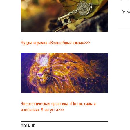
Эл. п
Чудна играчка «Волшебный ключ»>>>
Энергетическая практика «Поток силы и
изобилия» 8 августа>>>
ОБО МНЕ