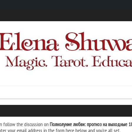
n follow the discussion on
Полнолуние любви: прогноз на выходные 1
nter your email address in the form here below and you’re all set.