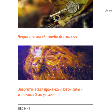
Эл. п
Чудна играчка «Волшебный ключ»>>>
Энергетическая практика «Поток силы и
изобилия» 8 августа>>>
ОБО МНЕ