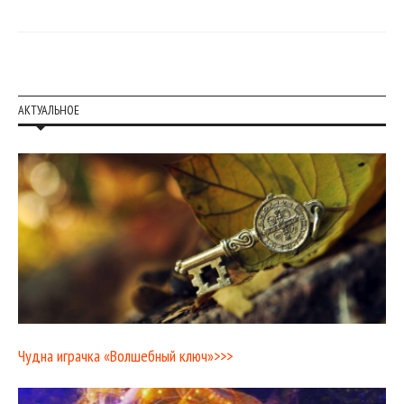
АКТУАЛЬНОЕ
Чудна играчка «Волшебный ключ»>>>