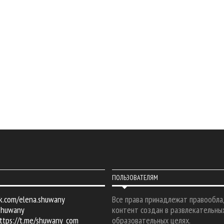
ПОЛЬЗОВАТЕЛЯМ
k.com/elena.shuwany
Все права принадлежат правообла
shuwany
контент создан в развлекательны
ttps://t.me/shuwany_com
образовательных целях.