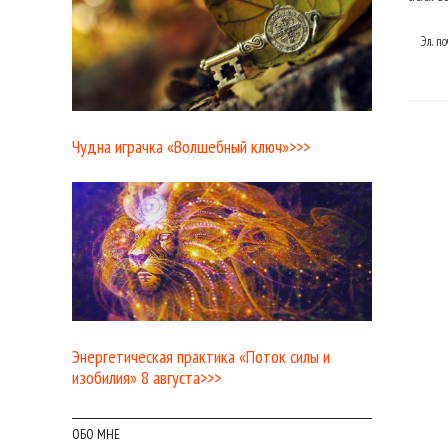
Эл. п
Чудна играчка «Волшебный ключ»>>>
Энергетическая практика «Поток силы и
изобилия» 8 августа>>>
ОБО МНЕ