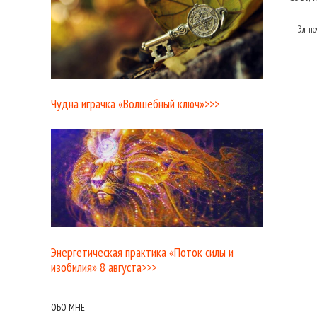
Эл. п
Чудна играчка «Волшебный ключ»>>>
Энергетическая практика «Поток силы и
изобилия» 8 августа>>>
ОБО МНЕ