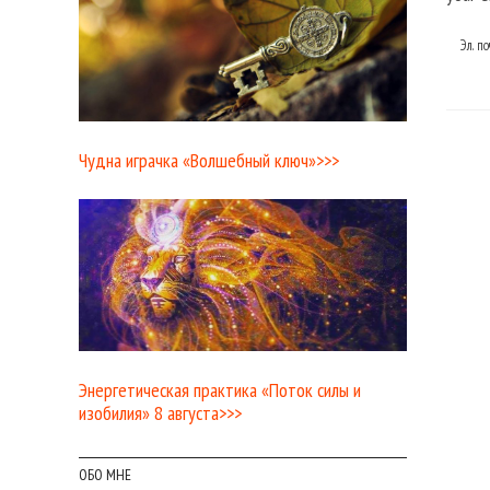
Эл. п
Чудна играчка «Волшебный ключ»>>>
Энергетическая практика «Поток силы и
изобилия» 8 августа>>>
ОБО МНЕ