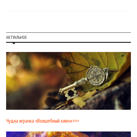
АКТУАЛЬНОЕ
Чудна играчка «Волшебный ключ»>>>