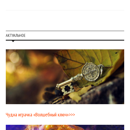
АКТУАЛЬНОЕ
Чудна играчка «Волшебный ключ»>>>