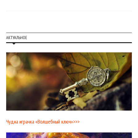
АКТУАЛЬНОЕ
Чудна играчка «Волшебный ключ»>>>