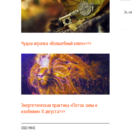
Эл. п
Чудна играчка «Волшебный ключ»>>>
Энергетическая практика «Поток силы и
изобилия» 8 августа>>>
ОБО МНЕ