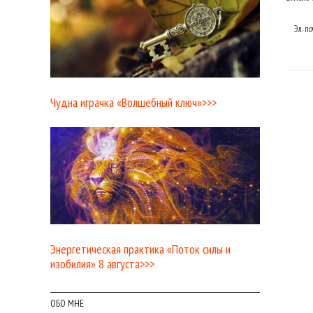
Эл. п
Чудна играчка «Волшебный ключ»>>>
Энергетическая практика «Поток силы и
изобилия» 8 августа>>>
ОБО МНЕ