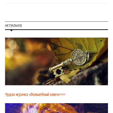
АКТУАЛЬНОЕ
Чудна играчка «Волшебный ключ»>>>