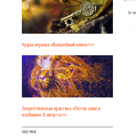
Эл. п
Чудна играчка «Волшебный ключ»>>>
Энергетическая практика «Поток силы и
изобилия» 8 августа>>>
ОБО МНЕ