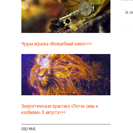
Эл. п
Чудна играчка «Волшебный ключ»>>>
Энергетическая практика «Поток силы и
изобилия» 8 августа>>>
ОБО МНЕ