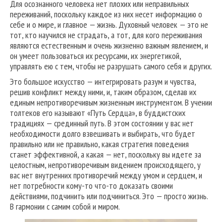
Для осознанного человека нет плохих или неправильных
переживаний, поскольку каждое из них несет информацию о
себе и о мире, и главное — жизнь. Духовный человек — это не
тот, кто научился не страдать, а тот, для кого переживания
являются естественным и очень жизненно важным явлением, и
он умеет пользоваться их ресурсами, их энергетикой,
управлять ею с тем, чтобы не разрушать самого себя и других.
Это большое искусство — интегрировать разум и чувства,
решив конфликт между ними, и, таким образом, сделав их
единым непротиворечивым жизненным инструментом. В учении
толтеков его называют «Путь Сердца», в буддистских
традициях — срединный путь. В этом состоянии у вас нет
необходимости долго взвешивать и выбирать, что будет
правильно или не правильно, какая стратегия поведения
станет эффективной, а какая — нет, поскольку вы идете за
целостным, непротиворечивым видением происходящего, у
вас нет внутренних противоречий между умом и сердцем, и
нет потребности кому-то что-то доказать своими
действиями, подчинить или подчиниться. Это — просто жизнь.
В гармонии с самим собой и миром.