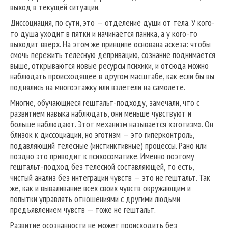
выход в текущей ситуации.
Диссоциация, по сути, это — отделение души от тела. У кого-
то душа уходит в пятки и начинается паника, а у кого-то
выходит вверх. На этом же принципе основана аскеза: чтобы
смочь пережить телесную депривацию, сознание поднимается
выше, открываются новые ресурсы психики, и отсюда можно
наблюдать происходящее в другом масштабе, как если бы вы
поднялись на многоэтажку или взлетели на самолете.
Многие, обучающиеся гештальт-подходу, замечали, что с
развитием навыка наблюдать, они меньше чувствуют и
больше наблюдают. Этот механизм называется «эготизм». Он
близок к диссоциации, но эготизм — это гиперконтроль,
подавляющий телесные (инстинктивные) процессы. Рано или
поздно это приводит к психосоматике. Именно поэтому
гештальт-подход без телесной составляющей, то есть,
чистый анализ без интеграции чувств — это не гештальт. Так
же, как и вываливание всех своих чувств окружающим и
попытки управлять отношениями с другими людьми
предъявлением чувств — тоже не гештальт.
Развитие осознанности не может происходить без