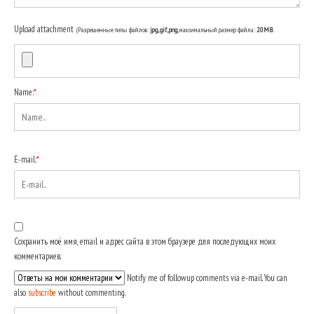
Upload attachment
(Разрешенные типы файлов:
jpg, gif, png
, максимальный размер файла:
20MB.
Name:
*
E-mail:
*
Сохранить моё имя, email и адрес сайта в этом браузере для последующих моих
комментариев.
Notify me of followup comments via e-mail. You can
also
subscribe
without commenting.