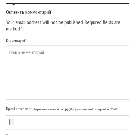
Оставить комментарий
Your email address will not be published. Required fields are
marked
*
Комментарий
*
Upload attachment
(Разрешенные типы файлов:
jpg, gif, png
, максимальный размер файла:
20MB.