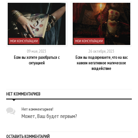
МОИ КОНСУЛЬТАЦИИ
МОИ КОНСУЛЬТАЦИИ
09 мая, 2023
26 октября, 2023
Если вы хотите разобраться с
Если вы подозреваете, что на вас
Е
ситуацией
навели негативное магическое
о
воздействие
НЕТ КОММЕНТАРИЕВ
Нет комментариев!
Может, Ваш будет первым?
ОСТАВИТЬ КОММЕНТАРИЙ