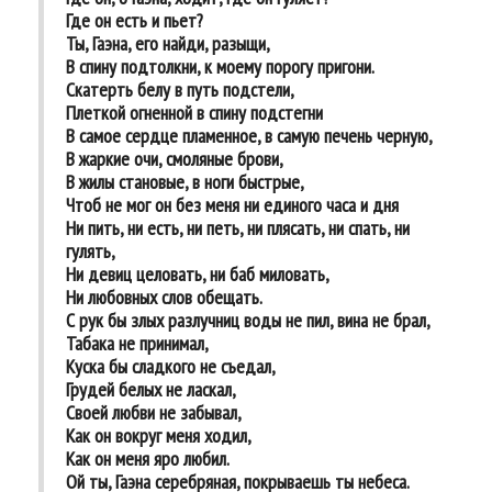
Где он есть и пьет?
Ты, Гаэна, его найди, разыщи,
В спину подтолкни, к моему порогу пригони.
Скатерть белу в путь подстели,
Плеткой огненной в спину подстегни
В самое сердце пламенное, в самую печень черную,
В жаркие очи, смоляные брови,
В жилы становые, в ноги быстрые,
Чтоб не мог он без меня ни единого часа и дня
Ни пить, ни есть, ни петь, ни плясать, ни спать, ни
гулять,
Ни девиц целовать, ни баб миловать,
Ни любовных слов обещать.
С рук бы злых разлучниц воды не пил, вина не брал,
Табака не принимал,
Куска бы сладкого не съедал,
Грудей белых не ласкал,
Своей любви не забывал,
Как он вокруг меня ходил,
Как он меня яро любил.
Ой ты, Гаэна серебряная, покрываешь ты небеса.