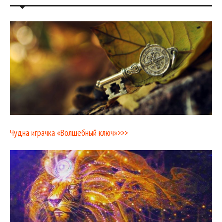
Чудна играчка «Волшебный ключ»>>>