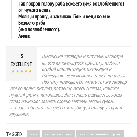
Так покрой голову раба Божьего (имя возлюбленного)
от чужого венца.
Молю, и прошу, и заклинаю: Гони и веди ко мне
Божьего раба
(имя возлюбленного).
Аминь.
5
Цыганские заговоры и ритуалы, несмотря
на всю их кажущуюся простоту, требуют
EXCELLENT
особой концентрации, интонации и
соблюдения всех мелких деталей процесса.
Поэтому прежде, чем читать тот же заговор
уже во время ритуала, потренируйтесь сначала, найдите
нужный ритм и интонацию. Эта степень ощущается, когда
слова начинают звенеть словно металлическим гулом,
заговор - обретать певучесть и глубину, а голову уводит в
кружение.
TAGGED
гаэна
если вас бросил муж
если возлюбленный вас бросил