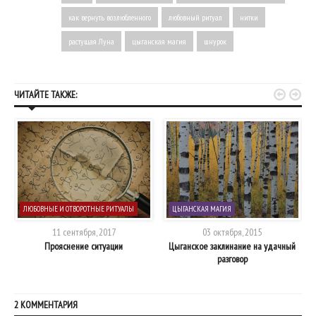
как вернуть возлюбленного
любовный ритуал
нитки
растущая Луна
цыганская магия
шнурок


ЧИТАЙТЕ ТАКЖЕ:
ЛЮБОВНЫЕ И ОТВОРОТНЫЕ РИТУАЛЫ
ЦЫГАНСКАЯ МАГИЯ
11 сентября, 2017
03 октября, 2015
Прояснение ситуации
Цыганское заклинание на удачный
разговор
2 КОММЕНТАРИЯ