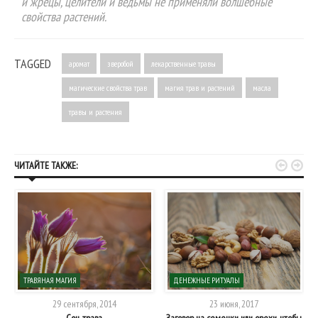
и жрецы, целители и ведьмы не применяли волшебные
свойства растений.
TAGGED
аромат
зверобой
лекарственные травы
магические свойства трав
магия трав и растений
масла
травы и растения


ЧИТАЙТЕ ТАКЖЕ:
ТРАВЯНАЯ МАГИЯ
ДЕНЕЖНЫЕ РИТУАЛЫ
29 сентября, 2014
23 июня, 2017
Сон-трава
Заговор на семечки или орехи, чтобы