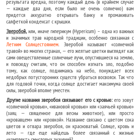
результата вредна, поэтому каждый день (в крайнем случае
— каждые два дня, если было не очень солнечно) вам
придется аккуратно открывать банку и промакивать
салфеткой конденсат с крышки.
Зверобой,
или, иначе гиперикум (Hypericum) – одна из важных
и значимых трав народной традиции, особенно связанная с
Летним Солнцестоянием
. Зверобой называют «солнечной
травой» во многих странах, — его желтые цветки выглядят как
сами овеществленные солнечные лучи, опустившиеся на землю,
и повсюду считали, что он способен изгнать зло, подобно
тому, как солнце, поднимаясь на небо, понуждает всех
недобрых потусторонних существ убраться восвояси. Так что
для годовой точки, когда солнце достигает максимума своей
силы, зверобой вполне уместен.
Другие названия зверобоя связывают его с кровью:
его зовут
«солнечной кровью», «ивановой кровью» или «заячьей кровью»
(заяц — священное для весны животное), или просто
«кровавцем» или «кровкой». Название связано с цветом сока
цветов и отвара зверобоя, он красноватый. Солнце, кровь и
лето — где еще найдешь более связанный с жизнью
«комплект» смысловых значений?