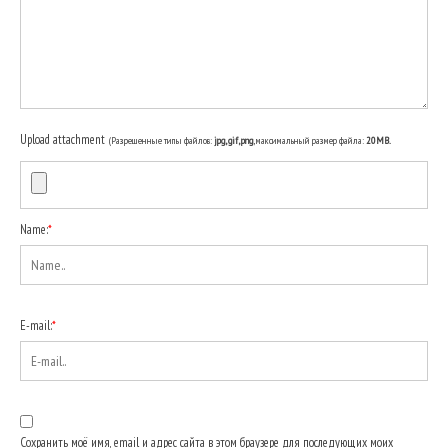
Upload attachment
(Разрешенные типы файлов:
jpg, gif, png
, максимальный размер файла:
20MB.
Name:
*
E-mail:
*
Сохранить моё имя, email и адрес сайта в этом браузере для последующих моих