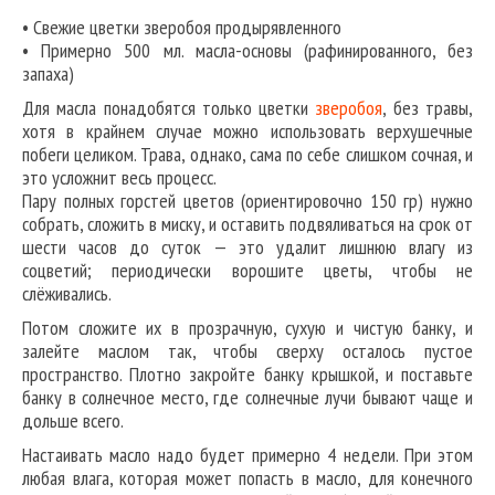
• Свежие цветки зверобоя продырявленного
• Примерно 500 мл. масла-основы (рафинированного, без
запаха)
Для масла понадобятся только цветки
зверобоя
, без травы,
хотя в крайнем случае можно использовать верхушечные
побеги целиком. Трава, однако, сама по себе слишком сочная, и
это усложнит весь процесс.
Пару полных горстей цветов (ориентировочно 150 гр) нужно
собрать, сложить в миску, и оставить подвяливаться на срок от
шести часов до суток — это удалит лишнюю влагу из
соцветий; периодически ворошите цветы, чтобы не
слёживались.
Потом сложите их в прозрачную, сухую и чистую банку, и
залейте маслом так, чтобы сверху осталось пустое
пространство. Плотно закройте банку крышкой, и поставьте
банку в солнечное место, где солнечные лучи бывают чаще и
дольше всего.
Настаивать масло надо будет примерно 4 недели. При этом
любая влага, которая может попасть в масло, для конечного