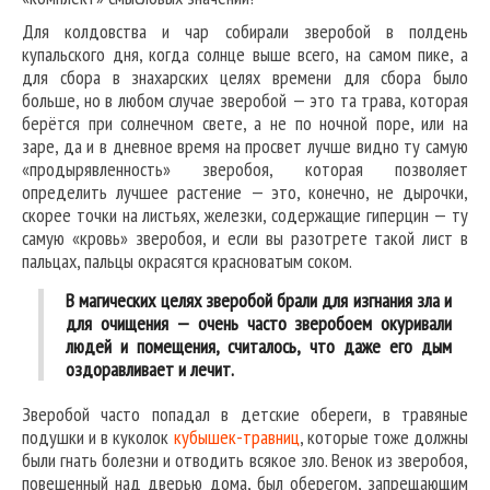
Для колдовства и чар собирали зверобой в полдень
купальского дня, когда солнце выше всего, на самом пике, а
для сбора в знахарских целях времени для сбора было
больше, но в любом случае зверобой — это та трава, которая
берётся при солнечном свете, а не по ночной поре, или на
заре, да и в дневное время на просвет лучше видно ту самую
«продырявленность» зверобоя, которая позволяет
определить лучшее растение — это, конечно, не дырочки,
скорее точки на листьях, железки, содержащие гиперцин — ту
самую «кровь» зверобоя, и если вы разотрете такой лист в
пальцах, пальцы окрасятся красноватым соком.
В магических целях зверобой брали для изгнания зла и
для очищения — очень часто зверобоем окуривали
людей и помещения, считалось, что даже его дым
оздоравливает и лечит.
Зверобой часто попадал в детские обереги, в травяные
подушки и в куколок
кубышек-травниц
, которые тоже должны
были гнать болезни и отводить всякое зло. Венок из зверобоя,
повешенный над дверью дома, был оберегом, запрещающим