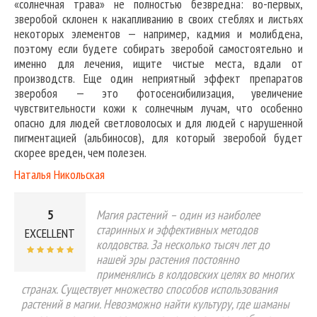
«солнечная трава» не полностью безвредна: во-первых,
зверобой склонен к накапливанию в своих стеблях и листьях
некоторых элементов — например, кадмия и молибдена,
поэтому если будете собирать зверобой самостоятельно и
именно для лечения, ищите чистые места, вдали от
производств. Еще один неприятный эффект препаратов
зверобоя — это фотосенсибилизация, увеличение
чувствительности кожи к солнечным лучам, что особенно
опасно для людей светловолосых и для людей с нарушенной
пигментацией (альбиносов), для который зверобой будет
скорее вреден, чем полезен.
Наталья Никольская
5
Магия растений – один из наиболее
старинных и эффективных методов
EXCELLENT
колдовства. За несколько тысяч лет до
нашей эры растения постоянно
применялись в колдовских целях во многих
странах. Существует множество способов использования
растений в магии. Невозможно найти культуру, где шаманы