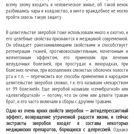
всему злому входить в человеческое жилье, об такой венок
разбивались чары и колдовство, и ничто враждебное не могло
пройти сквозь такую защиту.
В целительстве зверобой тоже использовали много и охотно, и
его целебные свойства признаются и медициной современной.
Он обладает ранозаживляющими свойствами и способствует
регенерации тканей, противовоспалительным, мочегонным и
желчегонным эффектом, его применяли при лечении
желудочных болезней, при простудах и лихорадках, при
болезнях печени, при воспалениях слизистых оболочек полости
рта и т.п. — перечислить все способы применения в народном
целительстве зверобоя сложно, т.к. его называли «лекарством
от 99 болезней». Еще зверобой называли «семибраткой» или
«девятибраткой» — потому, что он семи или девяти травам
брат, и его часто включали в сборы с другими травами.
Одно из очень ярких свойств зверобоя — антидепрессантный
эффект, возвращение утраченной радости жизни, и сейчас
экстракты зверобоя входят в составы некоторых
медицинских препаратов, борющихся с депрессией.
Однако