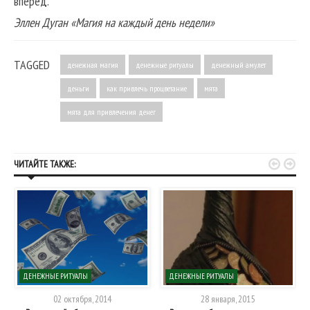
вперед.
Эллен Дуган «Магия на каждый день недели»
TAGGED
денежная магия
денежные ритуалы
денежный амулет
деньги
как привлечь процветание
мята
мята для привлечения денег


ЧИТАЙТЕ ТАКЖЕ:
ДЕНЕЖНЫЕ РИТУАЛЫ
ДЕНЕЖНЫЕ РИТУАЛЫ
02 октября, 2014
28 января, 2015