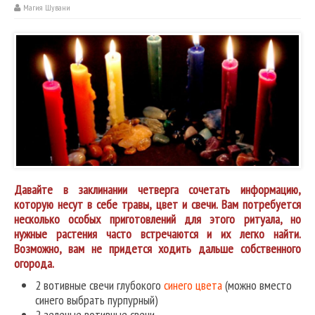
Магия Шувани
Давайте в заклинании четверга сочетать информацию,
которую несут в себе травы, цвет и свечи. Вам потребуется
несколько особых приготовлений для этого ритуала, но
нужные растения часто встречаются и их легко найти.
Возможно, вам не придется ходить дальше собственного
огорода.
2 вотивные свечи глубокого
синего цвета
(можно вместо
синего выбрать пурпурный)
2 зеленые вотивные свечи