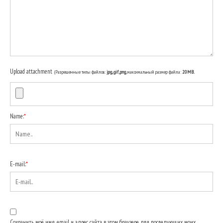
Upload attachment
(Разрешенные типы файлов:
jpg, gif, png
, максимальный размер файла:
20MB.
Name:
*
E-mail:
*
Сохранить моё имя, email и адрес сайта в этом браузере для последующих моих