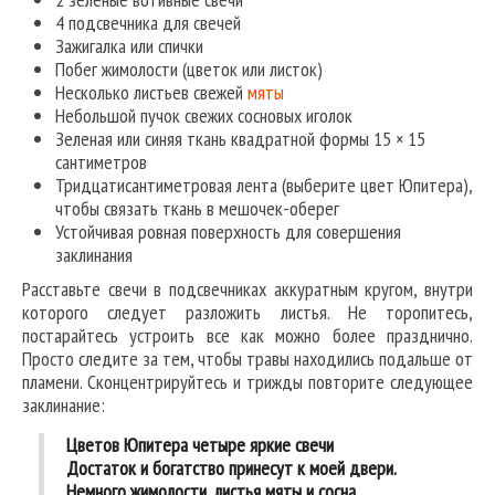
4 подсвечника для свечей
Зажигалка или спички
Побег жимолости (цветок или листок)
Несколько листьев свежей
мяты
Небольшой пучок свежих сосновых иголок
Зеленая или синяя ткань квадратной формы 15 × 15
сантиметров
Тридцатисантиметровая лента (выберите цвет Юпитера),
чтобы связать ткань в мешочек-оберег
Устойчивая ровная поверхность для совершения
заклинания
Расставьте свечи в подсвечниках аккуратным кругом, внутри
которого следует разложить листья. Не торопитесь,
постарайтесь устроить все как можно более празднично.
Просто следите за тем, чтобы травы находились подальше от
пламени. Сконцентрируйтесь и трижды повторите следующее
заклинание:
Цветов Юпитера четыре яркие свечи
Достаток и богатство принесут к моей двери.
Немного жимолости, листья мяты и сосна.