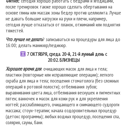
Фитнес
: сегодня хорошо работать с бедрами и ягодицами,
после тренировок также хорошо сделать обертывания на
основе глины или массаж зоны бедер против целлюлита. Лучше
не давать большие нагрузки на руки и плечи, например,
сегодня лучше отказаться от планок, отжиманий или поднятия
тяжестей.
Что лучше не делать
? записываться на процедуры для лица до
16:00; делать маникюр/педикюр.
7
ОКТЯБРЯ, среда. 20-й, 21-й лунный день с
20:02.
БЛИЗНЕЦЫ
Хорошее время для
: очищающих масок для лица и тела;
пластики (повторные или исправляющие операции); легкого
скраба для лица и тела; посещения стоматолога (без сложных
операций в ротовой полости); отбеливания зубов;
выравнивания цвета лица, отбеливания веснушек и пигментных
пятен; ванночек и масок для кожи рук и для укрепления
ногтей; расслабляющего, очищающего и снимающего судороги
массажа; стоун-терапии; начала оздоровительных процедур
(детокс программы); любых водных процедур, посещения спа,
солярия, сауны, бани.