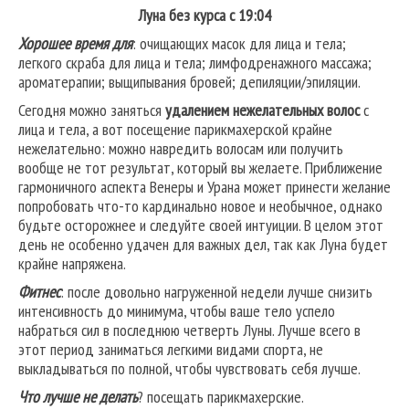
Луна без курса с 19:04
Хорошее время для
: очищающих масок для лица и тела;
легкого скраба для лица и тела; лимфодренажного массажа;
ароматерапии; выщипывания бровей; депиляции/эпиляции.
Сегодня можно заняться
удалением нежелательных волос
с
лица и тела, а вот посещение парикмахерской крайне
нежелательно: можно навредить волосам или получить
вообще не тот результат, который вы желаете. Приближение
гармоничного аспекта Венеры и Урана может принести желание
попробовать что-то кардинально новое и необычное, однако
будьте осторожнее и следуйте своей интуиции. В целом этот
день не особенно удачен для важных дел, так как Луна будет
крайне напряжена.
Фитнес
: после довольно нагруженной недели лучше снизить
интенсивность до минимума, чтобы ваше тело успело
набраться сил в последнюю четверть Луны. Лучше всего в
этот период заниматься легкими видами спорта, не
выкладываться по полной, чтобы чувствовать себя лучше.
Что лучше не делать
? посещать парикмахерские.