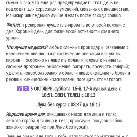
смены знака, что еще раз предупреждает: этот день не
подходит для серьезных изменений, связанных с внешностью.
Маникюр или педикюр лучше делать после захода солнца.
Фитнес
: тренировки лучше планировать во второй половине
дня. Хороший день для физической активности среднего
уровня.
Что лучше не делать
? любые сложные процедуры, связанные с
изменением внешности (пластические операции или уколы,
пирсинг – особенно на лице и в области головы!); начинать
сложные программы омоложения; загорать, посещать солярий;
удалять новообразования в области лица; окрашивать брови и
ресницы химическими красителями; посещать стоматолога.
3
ОКТЯБРЯ, суббота. 16-й, 17-й лунный день с
18:51.
ОВЕН
,
ТЕЛЕЦ
с 18:13
Луна без курса с 08:47 до 18:12
Хорошее время для
: очищающих масок для лица и тела;
легкого скраба для лица и тела; криосауны; покупок любых
женских товаров (не при Луне без курса!).
Лучшее время для того, чтобы отправиться по магазинам –
с