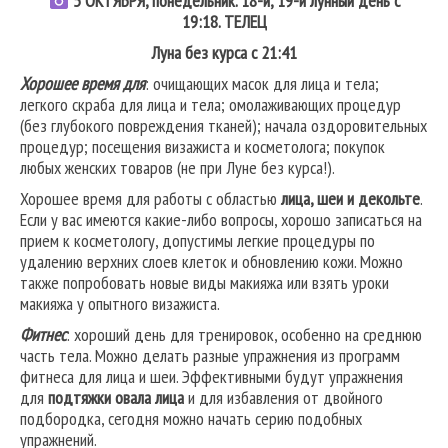
5
ОКТЯБРЯ, понедельник. 18-й, 19-й лунный день с
19:18.
ТЕЛЕЦ
Луна без курса с 21:41
Хорошее время для
: очищающих масок для лица и тела;
легкого скраба для лица и тела; омолаживающих процедур
(без глубокого повреждения тканей); начала оздоровительных
процедур; посещения визажиста и косметолога; покупок
любых женских товаров (не при Луне без курса!).
Хорошее время для работы с областью
лица, шеи и декольте
.
Если у вас имеются какие-либо вопросы, хорошо записаться на
прием к косметологу, допустимы легкие процедуры по
удалению верхних слоев клеток и обновлению кожи. Можно
также попробовать новые виды макияжа или взять уроки
макияжа у опытного визажиста.
Фитнес
: хороший день для тренировок, особенно на среднюю
часть тела. Можно делать разные упражнения из программ
фитнеса для лица и шеи. Эффективными будут упражнения
для
подтяжки овала лица
и для избавления от двойного
подбородка, сегодня можно начать серию подобных
упражнений.