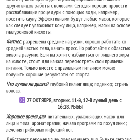
других видов работы с волосами. Сегодня хорошо провести
расслабляющие процедуры с помощью воды, например,
посетить сауну. Эффективными будут любые маски, которые
как следует увлажняют кожу лица, например, маски на основе
гиалуроновой кислоты.
Фитнес
: разрешены средние нагрузки, хорошо работать со
средней частью тела, качать пресс. Но работайте с областью
живота разумно. Если вы хотите избавиться от лишнего жира
на животе, стоит для начала пересмотреть свои привычки
питания. Только вместе с правильным питанием можно
получить хорошие результаты от спорта.
Что лучше не делать
? глубокий пилинг лица; педикюр; стричь
волосы.
27
ОКТЯБРЯ, вторник. 11-й, 12-й лунный день с
16:28.
РЫБЫ
Хорошее время для
: питательных, увлажняющих масок для
лица и тела; ароматерапии; начала программ по похудению;
лечения грибковых инфекций ног.
Действуют рекомендации предыдущего дня. Будьте сегодня