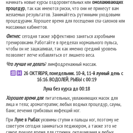
начинать новые курсы оздоровительных или
омолаживающих
процедур
, так как имеются риски, что они не принесут вам
желаемых результатов. Занимайтесь рутинными уходовыми
процедурами. Хорошее время для посещения спа-салонов или
массажных кабинетов.
Фитнес
: сегодня также эффективно заняться аэробными
тренировками. Работайте в пределах нормального пульса,
чтобы он не зашкаливал, так как именно средний уровень
позволяет легче избавляться от лишнего веса.
Что лучше не делать
? лимфодренажный массаж.
26
ОКТЯБРЯ, понедельник. 10-й, 11-й лунный день с
16:16.
ВОДОЛЕЙ
,
РЫБЫ
с 00:19
Луна без курса до 00:18
Хорошее время для
: питательных, увлажняющих масок для
лица и тела; ароматерапии; любых водных процедур, сауны,
бани; лечения грибковых инфекций ног.
При
Луне в Рыбах
уязвимы ступни и пальцы ног, поэтому не
советуем сегодня заниматься педикюром, а также это не
самое лучшее время для стрижки, окрашивания и любых