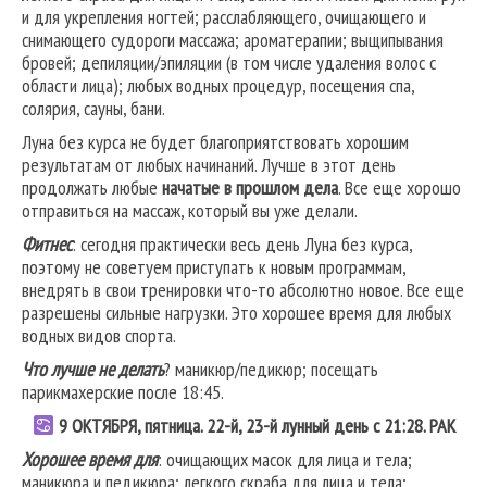
и для укрепления ногтей; расслабляющего, очищающего и
снимающего судороги массажа; ароматерапии; выщипывания
бровей; депиляции/эпиляции (в том числе удаления волос с
области лица); любых водных процедур, посещения спа,
солярия, сауны, бани.
Луна без курса не будет благоприятствовать хорошим
результатам от любых начинаний. Лучше в этот день
продолжать любые
начатые в прошлом дела
. Все еще хорошо
отправиться на массаж, который вы уже делали.
Фитнес
: сегодня практически весь день Луна без курса,
поэтому не советуем приступать к новым программам,
внедрять в свои тренировки что-то абсолютно новое. Все еще
разрешены сильные нагрузки. Это хорошее время для любых
водных видов спорта.
Что лучше не делать
? маникюр/педикюр; посещать
парикмахерские после 18:45.
9
ОКТЯБРЯ, пятница. 22-й, 23-й лунный день с 21:28.
РАК
Хорошее время для
: очищающих масок для лица и тела;
маникюра и педикюра; легкого скраба для лица и тела;