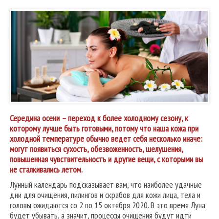
Середина осени – переход к более холодному сезону, к
которому лучше быть готовыми, потому что наша кожа при
холодной температуре обычно ведет себя несколько иначе:
могут появиться сухость, обезвоженность, шелушения,
повышенная чувствительность и другие вещи, с которыми вы
не сталкивались летом.
Лунный календарь подсказывает вам, что наиболее удачные
дни для очищения, пилингов и скрабов для кожи лица, тела и
головы ожидаются со 2 по 15 октября 2020. В это время Луна
будет убывать, а значит, процессы очищения будут идти