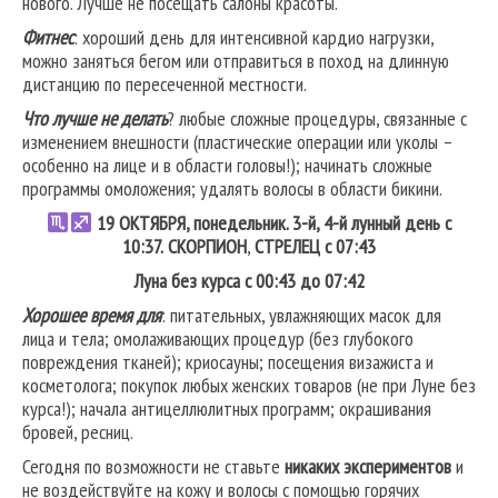
нового. Лучше не посещать салоны красоты.
Фитнес
: хороший день для интенсивной кардио нагрузки,
можно заняться бегом или отправиться в поход на длинную
дистанцию по пересеченной местности.
Что лучше не делать
? любые сложные процедуры, связанные с
изменением внешности (пластические операции или уколы –
особенно на лице и в области головы!); начинать сложные
программы омоложения; удалять волосы в области бикини.
19
ОКТЯБРЯ, понедельник. 3-й, 4-й лунный день с
10:37.
СКОРПИОН
,
СТРЕЛЕЦ
с 07:43
Луна без курса с 00:43 до 07:42
Хорошее время для
: питательных, увлажняющих масок для
лица и тела; омолаживающих процедур (без глубокого
повреждения тканей); криосауны; посещения визажиста и
косметолога; покупок любых женских товаров (не при Луне без
курса!); начала антицеллюлитных программ; окрашивания
бровей, ресниц.
Сегодня по возможности не ставьте
никаких экспериментов
и
не воздействуйте на кожу и волосы с помощью горячих