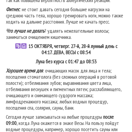
так как повышена вероятность аллергических реакций.
Фитнес
: не стоит давать сегодня большие нагрузки на
среднюю часть тела, хорошо тренировать ноги, можно также
ходить на дальние расстояния. Лучше не качать пресс.
Что лучше не делать
? удалять нежелательные волосы;
заниматься очищением кишечника.
15
ОКТЯБРЯ, четверг. 27-й, 28-й лунный день с
04:17.
ДЕВА
,
ВЕСЫ
с 08:54
Луна без курса с 01:47 до 08:53
Хорошее время для
: очищающих масок для лица и тела;
посещения стоматолога (без сложных операций в ротовой
полости); отбеливания зубов; выравнивания цвета лица,
отбеливания веснушек и пигментных пятен; расслабляющего,
очищающего и снимающего судороги массажа;
лимфодренажного массажа; любых водных процедур,
посещения спа, солярия, сауны, бани.
Сегодня лучше записываться на любые процедуры
после
09:00
, когда Луна окажется в знаке Весы. На пользу пойдут
водные процедуры, например, хорошо посетить сауны или