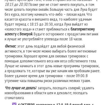
18:15 до 20:30
. Позже уже не стоит ничего покупать, в том
числе делать покупки онлайн. Большую часть дня Луна будет
без курса, поэтому начинать что-либо – плохая идея. Что
касается красоты и внешнего вида, то наиболее удачным
будет период с 18:15 до 20:30, когда Луна выйдет из
«холостого хода» и станет приближаться к
благоприятному
аспекту с Венерой
. Будьте осторожнее с продуктами питания
и лучше не употребляйте углеводы после 18 часов.
Фитнес
: этот день подойдет для любой физической
активности, в том числе можно выбирать более интенсивные
тренировки. Хорошее время для силовых тренировок с
помощью дополнительного веса или веса собственного тела.
Лучше не начинать в этот день новые программы тренировок,
а продолжать те, которые вы уже начали или пробовали ранее.
Более удачное время для тренировки – после 09:00. В
утренние часы повышены риски различных мелких травм.
Что лучше не делать
? загорать, посещать солярий; удалять
новообразования в области шеи и декольте; посещать
стоматолога.
4
ОКТЯБРЯ, воскресенье. 17-й, 18-й лунный день с