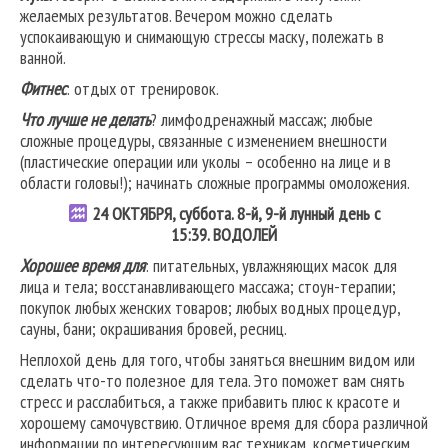
желаемых результатов. Вечером можно сделать
успокаивающую и снимающую стрессы маску, полежать в
ванной.
Фитнес
: отдых от тренировок.
Что лучше не делать
? лимфодренажный массаж; любые
сложные процедуры, связанные с изменением внешности
(пластические операции или уколы – особенно на лице и в
области головы!); начинать сложные программы омоложения.
24
ОКТЯБРЯ, суббота. 8-й, 9-й лунный день с
15:39.
ВОДОЛЕЙ
Хорошее время для
: питательных, увлажняющих масок для
лица и тела; восстанавливающего массажа; стоун-терапии;
покупок любых женских товаров; любых водных процедур,
сауны, бани; окрашивания бровей, ресниц.
Неплохой день для того, чтобы заняться внешним видом или
сделать что-то полезное для тела. Это поможет вам снять
стресс и расслабиться, а также прибавить плюс к красоте и
хорошему самочувствию. Отличное время для сбора различной
информации по интересующим вас техникам, косметическим