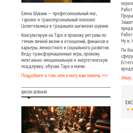
перес
Работ
Елена Шувани — профессиональный маг,
Прора
таролог и трансперсональный психолог.
Защит
Целительница в традициях цыганских шувани.
прида
Работ
Консультирую на Таро и провожу ритуалы по
Ну и,
темам личной жизни и отношений, финансов и
карьеры, личностного и социального развития.
По бо
Веду трансформационные игры, провожу
сферу
ментально-эмоциональную и энергетическую
Естес
поддержку, обучаю Таро и магии.
вроде
Подробнее о том, чем я могу вам помочь >>>
Имлу 
ШКОЛА ШУВАНИ
EXC