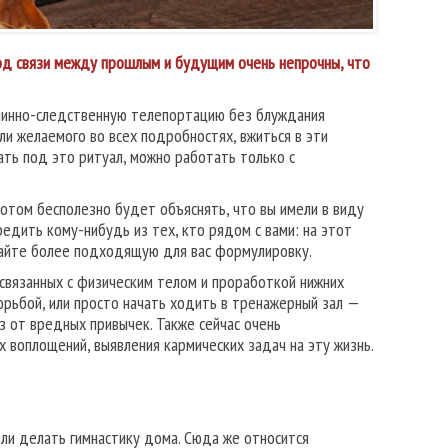
иод связи между прошлым и будущим очень непрочны, что
ричинно-следственную телепортацию без блуждания
ли желаемого во всех подробностях, вжиться в эти
ть под это ритуал, можно работать только с
потом бесполезно будет объяснять, что вы имели в виду
редить кому-нибудь из тех, кто рядом с вами: на этот
умайте более подходящую для вас формулировку.
е связанных с физическим телом и проработкой нижних
борьбой, или просто начать ходить в тренажерный зал —
з от вредных привычек. Также сейчас очень
 воплощений, выявления кармических задач на эту жизнь.
или делать гимнастику дома. Сюда же относится