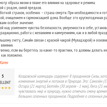
мотр образа жизни в плане его влияния на здоровье и режима.
ой с родом, силой предков.
боткой страхов, особенно – страха смерти. При необходимости и гот
ой, очищением и гармонизацией дома. Вообще это круглогодичная ра
вали особое значение.
ой над усилением чувства безопасности, уверенности в себе, установ
 традиционно, работа с желаниями и намерениями, как и в любой празд
льшому счету, Самайн связан с красной чакрой (Муладхарой) и основн
 влияния.
твенно, если вы беретесь за какие-то практики, то должны делать их
 как положено.
Хаген
5
Колдовской календарь содержит 8 праздников Силы, кото
изменения энергий и потоков в Природе. Это: Самхэйн (31
ELLENT
Остара (21 марта), Белтейн (30 апреля - 1 мая), Лита (21 и
чувствовать мир и природу, нужно отмечать смену време
больших сезонных праздников. Подробнее о сезонных р