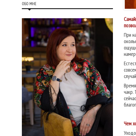
ОБО МНЕ
Самай
позво
При н
околь
ощуще
намер
Естес
совсе
случа
Время
чакр.
сейча
благо
Чем х
Уходо