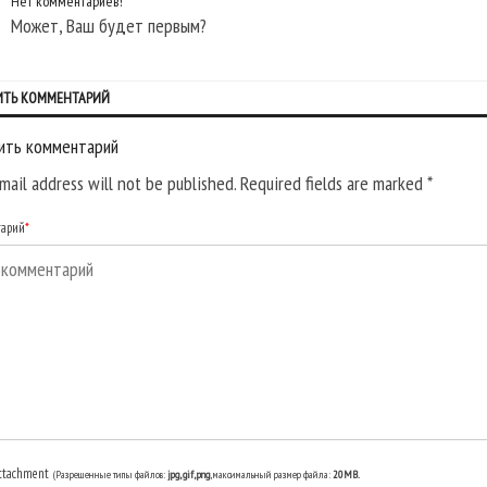
Нет комментариев!
Может, Ваш будет первым?
ИТЬ КОММЕНТАРИЙ
ить комментарий
mail address will not be published. Required fields are marked
*
тарий
*
ttachment
(Разрешенные типы файлов:
jpg, gif, png
, максимальный размер файла:
20MB.