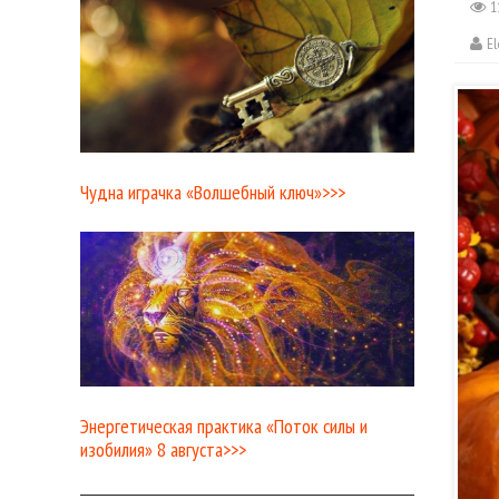
1
E
Чудна играчка «Волшебный ключ»>>>
Энергетическая практика «Поток силы и
изобилия» 8 августа>>>