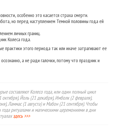
овности, особенно это касается страха смерти.
бота, но перед наступлением Темной половины года ей
лением личных границ.
ник Колеса года.
ые практики этого периода так или иначе затрагивают ее
 осознанно, а не ради галочки, потому что праздник и
рые составляют Колесо года, или один полный цикл
 октября), Йоль (21 декабря), Имболк (2 февраля),
юня), Ламмас (1 августа) и Мабон (21 сентября). Чтобы
н года ритуалами и магическими церемониями в дни
итуалах
здесь >>>