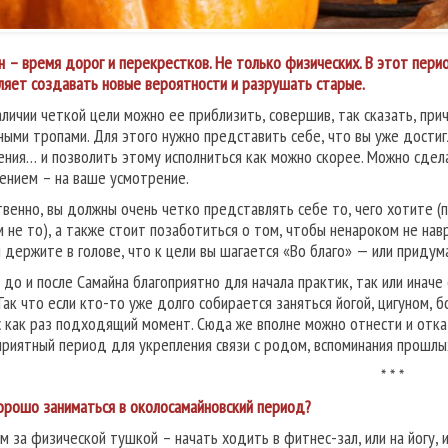
н – время дорог и перекрестков. Не только физических. В этот пер
ляет создавать новые вероятности и разрушать старые.
аличии четкой цели можно ее приблизить, совершив, так сказать, п
ными тропами. Для этого нужно представить себе, что вы уже достиг
ния… и позволить этому исполниться как можно скорее. Можно сдела
ением – на ваше усмотрение.
твенно, вы должны очень четко представлять себе то, чего хотите (
м не то), а также стоит позаботиться о том, чтобы ненароком не нав
й держите в голове, что к цели вы шагается «Во благо» — или прид
 до и после Самайна благоприятно для начала практик, так или инач
 Так что если кто-то уже долго собирается заняться йогой, цигуном, 
с как раз подходящий момент. Сюда же вполне можно отнести и отка
приятный период для укрепления связи с родом, вспоминания прошлых
* * *
орошо заниматься в околосамайновский период?
м за физической тушкой – начать ходить в фитнес-зал, или на йогу, 