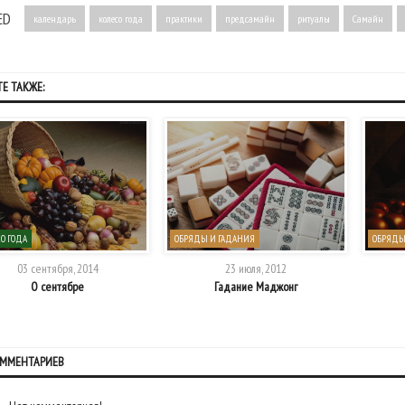
ED
календарь
колесо года
практики
предсамайн
ритуалы
Самайн
Е ТАКЖЕ:
О ГОДА
ОБРЯДЫ И ГАДАНИЯ
ОБРЯДЫ
03 сентября, 2014
23 июля, 2012
О сентябре
Гадание Маджонг
ОММЕНТАРИЕВ