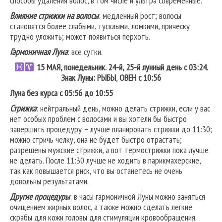
способы удаления волос, в том числе и ультра современные.
Влияние стрижки на волосы
: медленный рост; волосы
становятся более слабыми, тусклыми, ломкими, прическу
трудно уложить; может появиться перхоть.
Гармоничная Луна
: все сутки.
15 МАЯ, понедельник. 24-й, 25-й лунный день с 03:24.
Знак Луны: РЫБЫ
,
ОВЕН
с 10:56
Луна без курса с 05:56 до 10:55
Стрижка
: нейтральный день, можно делать стрижки, если у вас
нет особых проблем с волосами и вы хотели бы быстро
завершить процедуру – лучше планировать стрижки до 11:30;
можно стричь челку, она не будет быстро отрастать;
разрешены мужские стрижки, а вот термострижки пока лучше
не делать. После 11:30 лучше не ходить в парикмахерские,
так как повышается риск, что вы останетесь не очень
довольны результатами.
Другие процедуры
: в часы гармоничной Луны можно заняться
очищением жирных волос, а также можно сделать легкие
скрабы для кожи головы для стимуляции кровообращения.