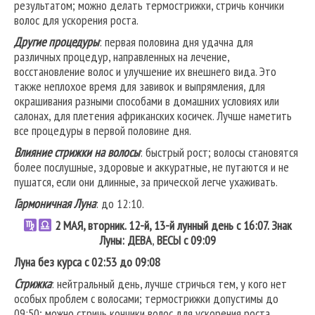
результатом; можно делать термострижки, стричь кончики
волос для ускорения роста.
Другие процедуры
: первая половина дня удачна для
различных процедур, направленных на лечение,
восстановление волос и улучшение их внешнего вида. Это
также неплохое время для завивок и выпрямления, для
окрашивания разными способами в домашних условиях или
салонах, для плетения африканских косичек. Лучше наметить
все процедуры в первой половине дня.
Влияние стрижки на волосы
: быстрый рост; волосы становятся
более послушные, здоровые и аккуратные, не путаются и не
пушатся, если они длинные, за прической легче ухаживать.
Гармоничная Луна
: до 12:10.
2 МАЯ, вторник. 12-й, 13-й лунный день с 16:07. Знак
Луны: ДЕВА
,
ВЕСЫ
с 09:09
Луна без курса с 02:53 до 09:08
Стрижка
: нейтральный день, лучше стричься тем, у кого нет
особых проблем с волосами; термострижки допустимы до
09:50; можно стричь кончики волос для ускорения роста.