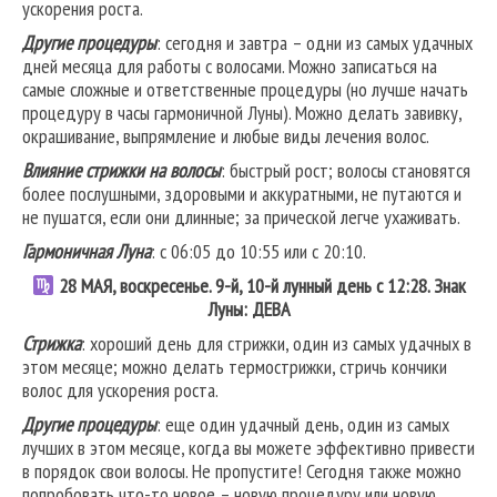
ускорения роста.
Другие процедуры
: сегодня и завтра – одни из самых удачных
дней месяца для работы с волосами. Можно записаться на
самые сложные и ответственные процедуры (но лучше начать
процедуру в часы гармоничной Луны). Можно делать завивку,
окрашивание, выпрямление и любые виды лечения волос.
Влияние стрижки на волосы
: быстрый рост; волосы становятся
более послушными, здоровыми и аккуратными, не путаются и
не пушатся, если они длинные; за прической легче ухаживать.
Гармоничная Луна
: с 06:05 до 10:55 или с 20:10.
28 МАЯ, воскресенье. 9-й, 10-й лунный день с 12:28. Знак
Луны: ДЕВА
Стрижка
: хороший день для стрижки, один из самых удачных в
этом месяце; можно делать термострижки, стричь кончики
волос для ускорения роста.
Другие процедуры
: еще один удачный день, один из самых
лучших в этом месяце, когда вы можете эффективно привести
в порядок свои волосы. Не пропустите! Сегодня также можно
попробовать что-то новое – новую процедуру или новую