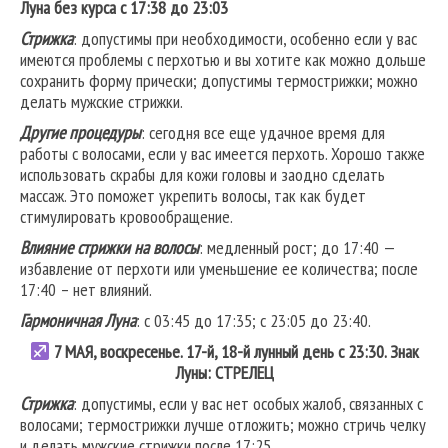
Луна без курса с 17:38 до 23:03
Стрижка
: допустимы при необходимости, особенно если у вас
имеются проблемы с перхотью и вы хотите как можно дольше
сохранить форму прически; допустимы термострижки; можно
делать мужские стрижки.
Другие процедуры
: сегодня все еще удачное время для
работы с волосами, если у вас имеется перхоть. Хорошо также
использовать скрабы для кожи головы и заодно сделать
массаж. Это поможет укрепить волосы, так как будет
стимулировать кровообращение.
Влияние стрижки на волосы
: медленный рост; до 17:40 —
избавление от перхоти или уменьшение ее количества; после
17:40 – нет влияний.
Гармоничная Луна
: с 03:45 до 17:35; с 23:05 до 23:40.
7 МАЯ, воскресенье. 17-й, 18-й лунный день с 23:30. Знак
Луны: СТРЕЛЕЦ
Стрижка
: допустимы, если у вас нет особых жалоб, связанных с
волосами; термострижки лучше отложить; можно стричь челку
и делать мужские стрижки после 17:25.