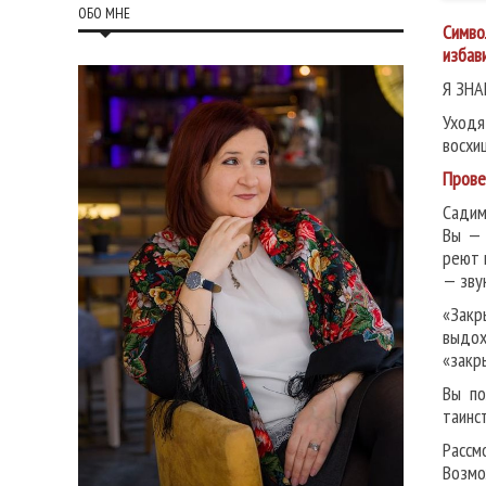
ОБО МНЕ
Симво
избав
Я ЗНА
Уходя
восхи
Прове
Садим
Вы — 
реют 
— зву
«Закр
выдох
«закр
Вы по
таинс
Рассм
Возмо