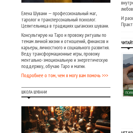
внутр
любов
Елена Шувани — профессиональный маг,
И рас
таролог и трансперсональный психолог.
Практ
Целительница в традициях цыганских шувани.
Консультирую на Таро и провожу ритуалы по
темам личной жизни и отношений, финансов и
ЧИТАЙТ
карьеры, личностного и социального развития.
Веду трансформационные игры, провожу
ментально-эмоциональную и энергетическую
поддержку, обучаю Таро и магии.
Подробнее о том, чем я могу вам помочь >>>
ШКОЛА ШУВАНИ
ОТА С ЭНЕРГИЕЙ
УПРАЖНЕНИЯ И ПРАКТИКИ
ПСИХ
23 марта, 2020
20 апреля, 2026
Упражнение «Очищение
Практика «Мантра-оберег»
энергетического поля»