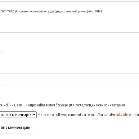
ttachment
(Разрешенные типы файлов:
jpg, gif, png
, максимальный размер файла:
20MB.
ь моё имя, email и адрес сайта в этом браузере для последующих моих комментариев.
Notify me of followup comments via e-mail. You can also
subscribe
withou