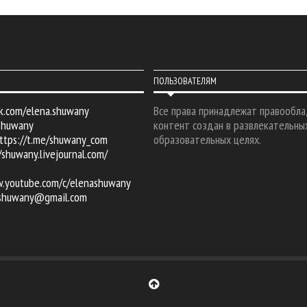
ПОЛЬЗОВАТЕЛЯМ
k.com/elena.shuwany
Все права принадлежат правообла
shuwany
контент создан в развлекательны
ttps://t.me/shuwany_com
образовательных целях.
/shuwany.livejournal.com/
w.youtube.com/c/elenashuwany
.shuwany@gmail.com