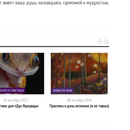
де живет ваша душа, наслаждаясь гармонией и мудростью,


ЕНИЯ И ПРАКТИКИ
РАЗВИТИЕ МАГА
РАБОТА С 
02 октября, 2025
08 октября, 2014
тики дня «Дух Ящерицы»
Практика в день затмения (и не только)
Упр
эн