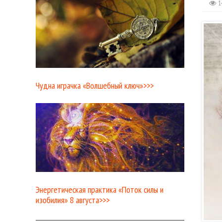
1
Чудна играчка «Волшебный ключ»>>>
Энергетическая практика «Поток силы и
изобилия» 8 августа>>>