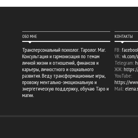
ОБО МНЕ
КОНТАКТЫ
Трансперсональный психолог. Таролог. Маг.
FB:
faceboo
Консультация и гармонизация по темам
VK:
vk.com/
личной жизни и отношений, финансов и
Telegram:
h
карьеры, личностного и социального
ЖЖ:
https:/
развития. Веду трансформационные игры,
YouTube:
провожу ментально-эмоциональную и
https://ww
энергетическую поддержку, обучаю Таро и
Mail:
elena
магии.