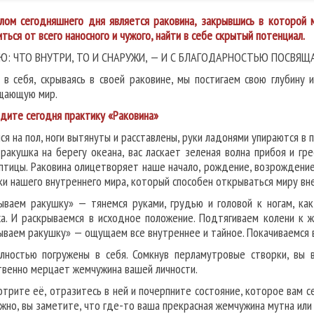
лом сегодняшнего дня является раковина, закрывшись в которой м
иться от всего наносного и чужого, найти в себе скрытый потенциал.
Ю: ЧТО ВНУТРИ, ТО И СНАРУЖИ, — И С БЛАГОДАРНОСТЬЮ ПОСВЯЩ
 в себя, скрываясь в своей раковине, мы постигаем свою глубину
щающую мир.
дите сегодня практику «Раковина»
ся на пол, ноги вытянуты и расставлены, руки ладонями упираются в 
ракушка на берегу океана, вас ласкает зеленая волна прибоя и гр
птицы. Раковина олицетворяет наше начало, рождение, возрождение
ки нашего внутреннего мира, который способен открываться миру вне
ываем ракушку» — тянемся руками, грудью и головой к ногам, ка
а. И раскрываемся в исходное положение. Подтягиваем колени к ж
ываем ракушку» — ощущаем все внутреннее и тайное. Покачиваемся 
лностью погружены в себя. Сомкнув перламутровые створки, вы в
твенно мерцает жемчужина вашей личности.
отрите её, отразитесь в ней и почерпните состояние, которое вам с
жно, вы заметите, что где-то ваша прекрасная жемчужина мутна или