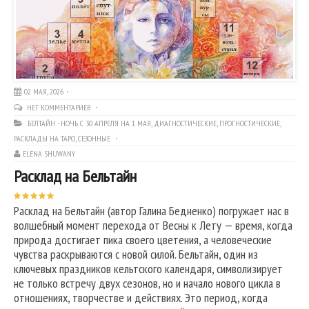
02 МАЯ, 2026
НЕТ КОММЕНТАРИЕВ
БЕЛТАЙН - НОЧЬ С 30 АПРЕЛЯ НА 1 МАЯ
,
ДИАГНОСТИЧЕСКИЕ
,
ПРОГНОСТИЧЕСКИЕ
,
РАСКЛАДЫ НА ТАРО
,
СЕЗОННЫЕ
ELENA SHUWANY
Расклад на Бельтайн
Расклад на Бельтайн (автор Галина Бедненко) погружает нас в
волшебный момент перехода от Весны к Лету — время, когда
природа достигает пика своего цветения, а человеческие
чувства раскрываются с новой силой. Бельтайн, один из
ключевых праздников кельтского календаря, символизирует
не только встречу двух сезонов, но и начало нового цикла в
отношениях, творчестве и действиях. Это период, когда