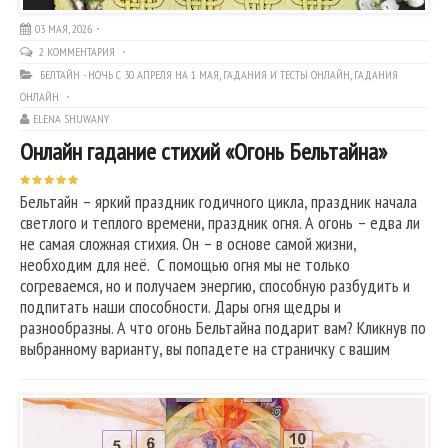
03 МАЯ, 2026
2 КОММЕНТАРИЯ
БЕЛТАЙН - НОЧЬ С 30 АПРЕЛЯ НА 1 МАЯ
,
ГАДАНИЯ И ТЕСТЫ ОНЛАЙН
,
ГАДАНИЯ
ОНЛАЙН
ELENA SHUWANY
Онлайн гадание стихий «Огонь Бельтайна»
Бельтайн – яркий праздник годичного цикла, праздник начала
светлого и теплого времени, праздник огня. А огонь – едва ли
не самая сложная стихия. Он – в основе самой жизни,
необходим для неё. С помощью огня мы не только
согреваемся, но и получаем энергию, способную разбудить и
подпитать наши способности. Дары огня щедры и
разнообразны. А что огонь Бельтайна подарит вам? Кликнув по
выбранному варианту, вы попадете на страничку с вашим