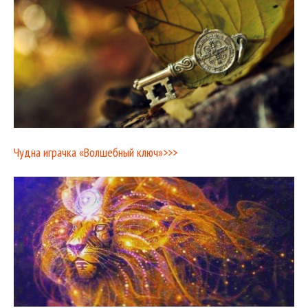
Чудна играчка «Волшебный ключ»>>>