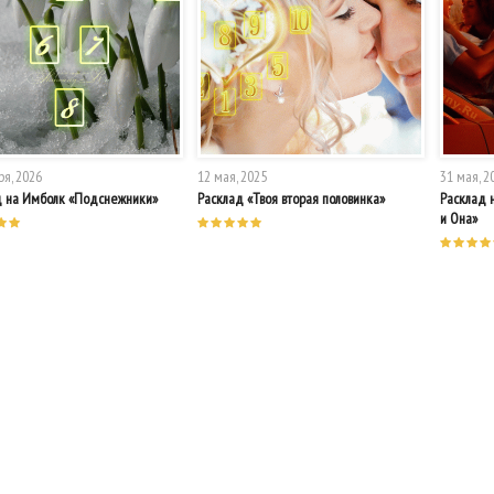
ря, 2026
12 мая, 2025
31 мая, 2
д на Имболк «Подснежники»
Расклад «Твоя вторая половинка»
Расклад 
и Она»