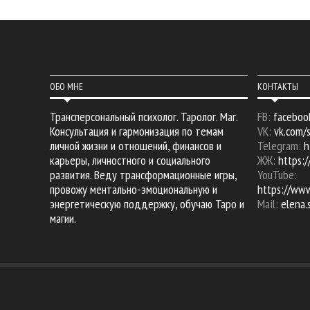
ОБО МНЕ
КОНТАКТЫ
Трансперсональный психолог. Таролог. Маг.
FB:
faceboo
Консультация и гармонизация по темам
VK:
vk.com/
личной жизни и отношений, финансов и
Telegram:
h
карьеры, личностного и социального
ЖЖ:
https:/
развития. Веду трансформационные игры,
YouTube:
провожу ментально-эмоциональную и
https://ww
энергетическую поддержку, обучаю Таро и
Mail:
elena
магии.