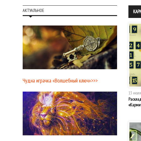
No posts where found
АКТУАЛЬНОЕ
КАР
Чудна играчка «Волшебный ключ»>>>
13 июля
Раскла
«Карми