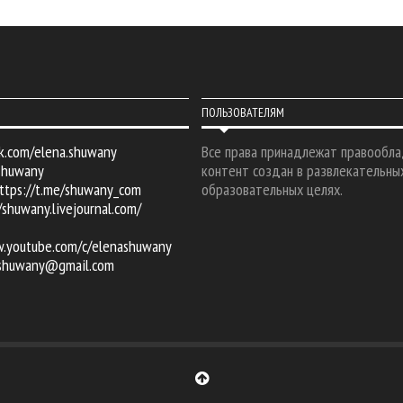
ПОЛЬЗОВАТЕЛЯМ
k.com/elena.shuwany
Все права принадлежат правообла
shuwany
контент создан в развлекательны
ttps://t.me/shuwany_com
образовательных целях.
/shuwany.livejournal.com/
w.youtube.com/c/elenashuwany
.shuwany@gmail.com