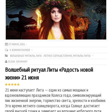
07 ИЮНЯ, 2026
9 КОММЕНТАРИЕВ
ВОЛШЕБНЫЕ РИТУАЛЫ
,
ЛИТА - ЛЕТНЕЕ СОЛНЦЕСТОЯНИЕ
,
РИТУАЛЫ ЛИТЫ
ELENA SHUWANY
Волшебный ритуал Литы «Радость новой
жизни» 21 июня
21 июня наступает Лита — один из самых мощных и
вдохновляющих праздников Колеса года, символизирующий
пик жизненной энергии, торжество света, зрелости и изобилия.
Это время летнего солнцеворота, когда Солнце достигает
своей высшей точки и замирает на вершине небесного пути,