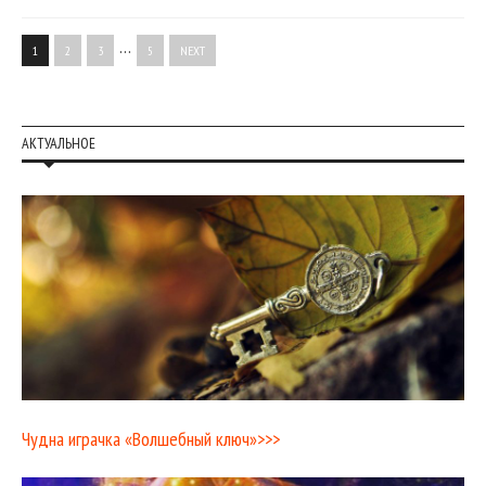
…
1
2
3
5
NEXT
АКТУАЛЬНОЕ
Чудна играчка «Волшебный ключ»>>>