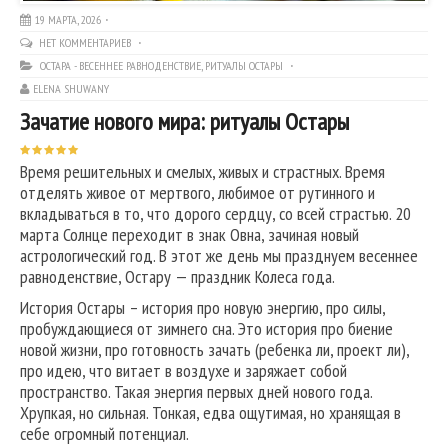
19 МАРТА, 2026
НЕТ КОММЕНТАРИЕВ
ОСТАРА - ВЕСЕННЕЕ РАВНОДЕНСТВИЕ
,
РИТУАЛЫ ОСТАРЫ
ELENA SHUWANY
Зачатие нового мира: ритуалы Остары
Время решительных и смелых, живых и страстных. Время
отделять живое от мертвого, любимое от рутинного и
вкладываться в то, что дорого сердцу, со всей страстью. 20
марта Солнце переходит в знак Овна, зачиная новый
астрологический год. В этот же день мы празднуем весеннее
равноденствие, Остару — праздник Колеса года.
История Остары – история про новую энергию, про силы,
пробуждающиеся от зимнего сна. Это история про биение
новой жизни, про готовность зачать (ребенка ли, проект ли),
про идею, что витает в воздухе и заряжает собой
пространство. Такая энергия первых дней нового года.
Хрупкая, но сильная. Тонкая, едва ощутимая, но хранящая в
себе огромный потенциал.