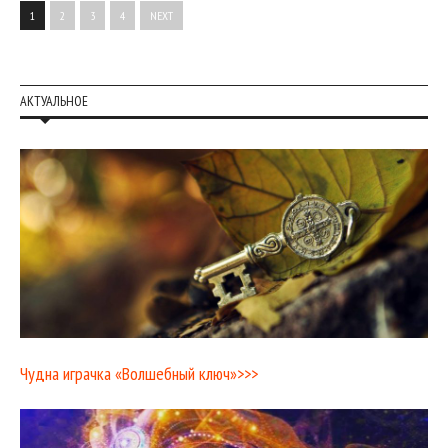
1
2
3
4
NEXT
АКТУАЛЬНОЕ
Чудна играчка «Волшебный ключ»>>>