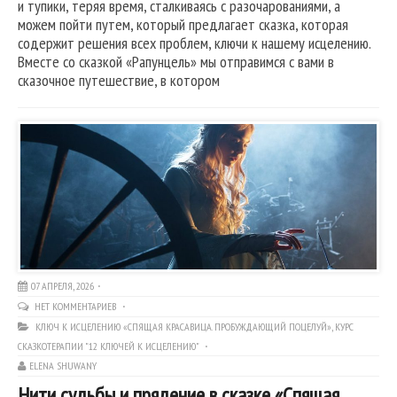
и тупики, теряя время, сталкиваясь с разочарованиями, а
можем пойти путем, который предлагает сказка, которая
содержит решения всех проблем, ключи к нашему исцелению.
Вместе со сказкой «Рапунцель» мы отправимся с вами в
сказочное путешествие, в котором
07 АПРЕЛЯ, 2026
НЕТ КОММЕНТАРИЕВ
КЛЮЧ К ИСЦЕЛЕНИЮ «СПЯЩАЯ КРАСАВИЦА. ПРОБУЖДАЮЩИЙ ПОЦЕЛУЙ»
,
КУРС
СКАЗКОТЕРАПИИ "12 КЛЮЧЕЙ К ИСЦЕЛЕНИЮ"
ELENA SHUWANY
Нити судьбы и прядение в сказке «Спящая