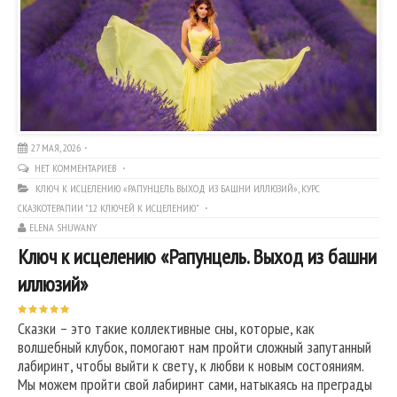
27 МАЯ, 2026
НЕТ КОММЕНТАРИЕВ
КЛЮЧ К ИСЦЕЛЕНИЮ «РАПУНЦЕЛЬ. ВЫХОД ИЗ БАШНИ ИЛЛЮЗИЙ»
,
КУРС
СКАЗКОТЕРАПИИ "12 КЛЮЧЕЙ К ИСЦЕЛЕНИЮ"
ELENA SHUWANY
Ключ к исцелению «Рапунцель. Выход из башни
иллюзий»
Сказки – это такие коллективные сны, которые, как
волшебный клубок, помогают нам пройти сложный запутанный
лабиринт, чтобы выйти к свету, к любви к новым состояниям.
Мы можем пройти свой лабиринт сами, натыкаясь на преграды